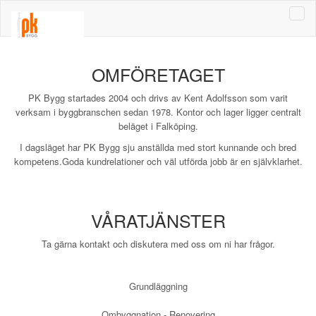
Togg
navi
OM
FÖRETAGET
PK Bygg startades 2004 och drivs av Kent Adolfsson som varit
verksam i byggbranschen sedan 1978. Kontor och lager ligger centralt
beläget i Falköping.
I dagsläget har PK Bygg sju anställda med stort kunnande och bred
kompetens.Goda kundrelationer och väl utförda jobb är en självklarhet.
VÅRA
TJÄNSTER
Ta gärna kontakt och diskutera med oss om ni har frågor.
Grundläggning
Ombyggnation - Renovering